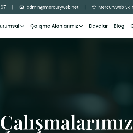
567
admin@mercuryweb.net
Mercuryweb Sk. M
urumsal
Çalışma Alanlarımız
Davalar
Blog
G
Çalışmalarımız