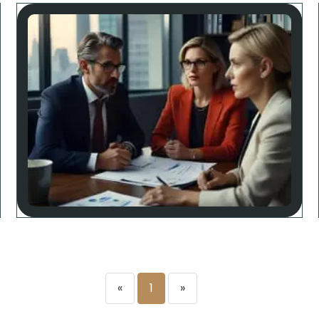
«
1
»