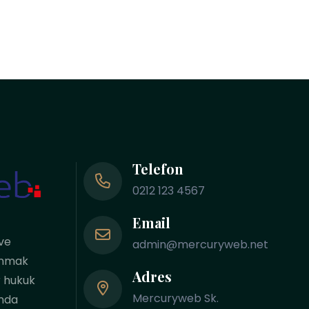
Telefon
0212 123 4567
Email
ve
admin@mercuryweb.net
vunmak
Adres
r hukuk
Mercuryweb Sk.
ında